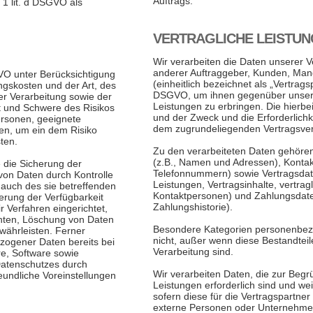
Auftrags.
 1 lit. d DSGVO als
VERTRAGLICHE LEISTU
Wir verarbeiten die Daten unserer V
anderer Auftraggeber, Kunden, Mand
VO unter Berücksichtigung
(einheitlich bezeichnet als „Vertragsp
ngskosten und der Art, des
DSGVO, um ihnen gegenüber unsere 
r Verarbeitung sowie der
Leistungen zu erbringen. Die hierbe
it und Schwere des Risikos
und der Zweck und die Erforderlichk
Personen, geeignete
dem zugrundeliegenden Vertragsverh
en, um ein dem Risiko
ten.
Zu den verarbeiteten Daten gehöre
(z.B., Namen und Adressen), Kontak
die Sicherung der
Telefonnummern) sowie Vertragsdat
t von Daten durch Kontrolle
Leistungen, Vertragsinhalte, vertr
auch des sie betreffenden
Kontaktpersonen) und Zahlungsdate
herung der Verfügbarkeit
Zahlungshistorie).
 Verfahren eingerichtet,
hten, Löschung von Daten
Besondere Kategorien personenbezo
währleisten. Ferner
nicht, außer wenn diese Bestandtei
zogener Daten bereits bei
Verarbeitung sind.
e, Software sowie
Datenschutzes durch
Wir verarbeiten Daten, die zur Begr
eundliche Voreinstellungen
Leistungen erforderlich sind und wei
sofern diese für die Vertragspartner 
externe Personen oder Unternehmen