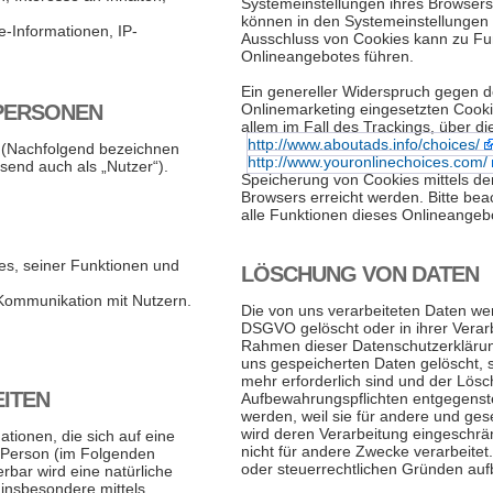
Systemeinstellungen ihres Browsers
können in den Systemeinstellungen
-Informationen, IP-
Ausschluss von Cookies kann zu Fu
Onlineangebotes führen.
Ein genereller Widerspruch gegen 
PERSONEN
Onlinemarketing eingesetzten Cookie
allem im Fall des Trackings, über d
http://www.aboutads.info/choices/
 (Nachfolgend bezeichnen
http://www.youronlinechoices.com/
end auch als „Nutzer“).
Speicherung von Cookies mittels de
Browsers erreicht werden. Bitte bea
alle Funktionen dieses Onlineange
es, seiner Funktionen und
LÖSCHUNG VON DATEN
Kommunikation mit Nutzern.
Die von uns verarbeiteten Daten w
DSGVO gelöscht oder in ihrer Verarb
Rahmen dieser Datenschutzerklärun
uns gespeicherten Daten gelöscht, 
mehr erforderlich sind und der Lösc
ITEN
Aufbewahrungspflichten entgegenste
werden, weil sie für andere und gese
wird deren Verarbeitung eingeschrä
tionen, die sich auf eine
nicht für andere Zwecke verarbeitet.
he Person (im Folgenden
oder steuerrechtlichen Gründen au
erbar wird eine natürliche
 insbesondere mittels