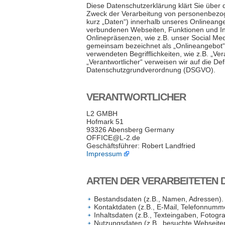
Diese Datenschutzerklärung klärt Sie über 
Zweck der Verarbeitung von personenbezo
kurz „Daten“) innerhalb unseres Onlineang
verbundenen Webseiten, Funktionen und In
Onlinepräsenzen, wie z.B. unser Social Med
gemeinsam bezeichnet als „Onlineangebot“).
verwendeten Begrifflichkeiten, wie z.B. „Ve
„Verantwortlicher“ verweisen wir auf die Defi
Datenschutzgrundverordnung (DSGVO).
VERANTWORTLICHER
L2 GMBH
Hofmark 51
93326 Abensberg Germany
OFFICE@L-2.de
Geschäftsführer: Robert Landfried
Impressum
ARTEN DER VERARBEITETEN 
Bestandsdaten (z.B., Namen, Adressen).
Kontaktdaten (z.B., E-Mail, Telefonnumm
Inhaltsdaten (z.B., Texteingaben, Fotogra
Nutzungsdaten (z.B., besuchte Webseiten