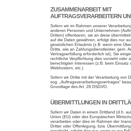
ZUSAMMENARBEIT MIT
AUFTRAGSVERARBEITERN UN
Sofern wir im Rahmen unserer Verarbeitu
anderen Personen und Unternehmen (Auftr
Dritten) offenbaren, sie an diese übermittel
auf die Daten gewähren, erfolgt dies nur a
gesetzlichen Erlaubnis (z.B. wenn eine Übe
Dritte, wie an Zahlungsdienstleister, gem. A
Vertragserfüllung erforderlich ist), Sie einge
rechtliche Verpflichtung dies vorsieht oder
berechtigten Interessen (z.B. beim Einsatz 
Webhostern, etc.).
Sofern wir Dritte mit der Verarbeitung von
sog. „Auftragsverarbeitungsvertrages“ beau
Grundlage des Art. 28 DSGVO.
ÜBERMITTLUNGEN IN DRITTL
Sofern wir Daten in einem Drittland (d.h. 
Union (EU) oder des Europäischen Wirtsch
verarbeiten oder dies im Rahmen der Ina
Dritter oder Offenlegung, bzw. Übermittlung
geschieht, erfolgt dies nur, wenn es zur Erf