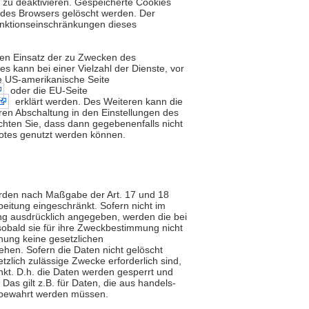
 zu deaktivieren. Gespeicherte Cookies
 des Browsers gelöscht werden. Der
nktionseinschränkungen dieses
den Einsatz der zu Zwecken des
s kann bei einer Vielzahl der Dienste, vor
ie US-amerikanische Seite
oder die EU-Seite
erklärt werden. Des Weiteren kann die
ren Abschaltung in den Einstellungen des
chten Sie, dass dann gegebenenfalls nicht
botes genutzt werden können.
erden nach Maßgabe der Art. 17 und 18
eitung eingeschränkt. Sofern nicht im
g ausdrücklich angegeben, werden die bei
sobald sie für ihre Zweckbestimmung nicht
hung keine gesetzlichen
hen. Sofern die Daten nicht gelöscht
tzlich zulässige Zwecke erforderlich sind,
nkt. D.h. die Daten werden gesperrt und
 Das gilt z.B. für Daten, die aus handels-
fbewahrt werden müssen.