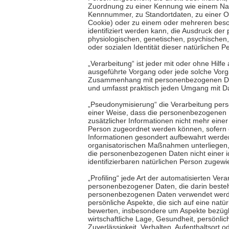
Zuordnung zu einer Kennung wie einem Na
Kennnummer, zu Standortdaten, zu einer O
Cookie) oder zu einem oder mehreren be
identifiziert werden kann, die Ausdruck der
physiologischen, genetischen, psychischen, w
oder sozialen Identität dieser natürlichen P
„Verarbeitung“ ist jeder mit oder ohne Hilfe
ausgeführte Vorgang oder jede solche Vor
Zusammenhang mit personenbezogenen Daten
und umfasst praktisch jeden Umgang mit D
„Pseudonymisierung“ die Verarbeitung per
einer Weise, dass die personenbezogenen
zusätzlicher Informationen nicht mehr einer
Person zugeordnet werden können, sofern 
Informationen gesondert aufbewahrt werde
organisatorischen Maßnahmen unterliegen, 
die personenbezogenen Daten nicht einer id
identifizierbaren natürlichen Person zugew
„Profiling“ jede Art der automatisierten Vera
personenbezogener Daten, die darin besteh
personenbezogenen Daten verwendet werd
persönliche Aspekte, die sich auf eine natü
bewerten, insbesondere um Aspekte bezügli
wirtschaftliche Lage, Gesundheit, persönlic
Zuverlässigkeit, Verhalten, Aufenthaltsort 