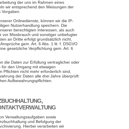
Verarbeitung der uns im Rahmen eines
eln wir entsprechend den Weisungen der
n Vorgaben.
erer Onlinedienste, können wir die IP-
iligen Nutzerhandlung speichern. Die
nserer berechtigten Interessen, als auch
z vor Missbrauch und sonstiger unbefugter
n an Dritte erfolgt grundsätzlich nicht,
 Ansprüche gem. Art. 6 Abs. 1 lit. f. DSGVO
eine gesetzliche Verpflichtung gem. Art. 6
n die Daten zur Erfüllung vertraglicher oder
ie für den Umgang mit etwaigen
Pflichten nicht mehr erforderlich sind,
wahrung der Daten alle drei Jahre überprüft
ichen Aufbewahrungspflichten.
NZBUCHHALTUNG,
KONTAKTVERWALTUNG
von Verwaltungsaufgaben sowie
anzbuchhaltung und Befolgung der
Archivierung. Hierbei verarbeiten wir