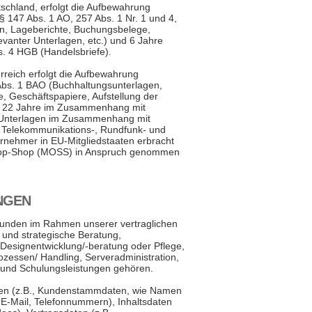
schland, erfolgt die Aufbewahrung
 147 Abs. 1 AO, 257 Abs. 1 Nr. 1 und 4,
n, Lageberichte, Buchungsbelege,
vanter Unterlagen, etc.) und 6 Jahre
s. 4 HGB (Handelsbriefe).
rreich erfolgt die Aufbewahrung
Abs. 1 BAO (Buchhaltungsunterlagen,
 Geschäftspapiere, Aufstellung der
ür 22 Jahre im Zusammenhang mit
i Unterlagen im Zusammenhang mit
, Telekommunikations-, Rundfunk- und
ernehmer in EU-Mitgliedstaaten erbracht
Stop-Shop (MOSS) in Anspruch genommen
NGEN
Kunden im Rahmen unserer vertraglichen
 und strategische Beratung,
esignentwicklung/-beratung oder Pflege,
essen/ Handling, Serveradministration,
 und Schulungsleistungen gehören.
aten (z.B., Kundenstammdaten, wie Namen
 E-Mail, Telefonnummern), Inhaltsdaten