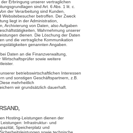
 der Erbringung unserer vertraglichen
ungsgrundlagen sind Art. 6 Abs. 1 lit. c.
 Von der Verarbeitung sind Kunden,
d Websitebesucher betroffen. Der Zweck
ung liegt in der Administration,
n, Archivierung von Daten, also Aufgaben
Geschäftstätigkeiten, Wahrnehmung unserer
eistungen dienen. Die Löschung der Daten
ngen und die vertragliche Kommunikation
tungstätigkeiten genannten Angaben.
rbei Daten an die Finanzverwaltung,
r Wirtschaftsprüfer sowie weitere
leister.
unserer betriebswirtschaftlichen Interessen
ern und sonstigen Geschäftspartnern, z.B.
Diese mehrheitlich
chern wir grundsätzlich dauerhaft.
ERSAND,
n Hosting-Leistungen dienen der
Leistungen: Infrastruktur- und
pazität, Speicherplatz und
Sicherheitsleistungen sowie technische