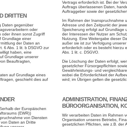
Vertrags erforderlich ist. Bei der 
Auftrags überlassenen Daten, hand
Auftraggeber sowie der gesetzliche
D DRITTEN
Im Rahmen der Inanspruchnahme uns
ng Daten gegenüber
Adresse und den Zeitpunkt der jewe
agsverarbeitern oder
Speicherung erfolgt auf Grundlage u
n oder ihnen sonst Zugriff
der Interessen der Nutzer am Schut
uf Grundlage einer
Nutzung. Eine Weitergabe dieser Date
rmittlung der Daten an
außer sie ist zur Verfolgung unserer
rt. 6 Abs. 1 lit. b DSGVO zur
erforderlich oder es besteht hierzu 
willigt haben, eine
Abs. 1 lit. c. DSGVO.
 auf Grundlage unserer
von Beauftragten,
Die Löschung der Daten erfolgt, wen
gesetzlicher Fürsorgepflichten sow
Gewährleistungs- und vergleichbaren 
 Daten auf Grundlage eines
wobei die Erforderlichkeit der Aufbe
ftragen, geschieht dies auf
wird; im Übrigen gelten die gesetzl
ÄNDER
ADMINISTRATION, FINA
BÜROORGANISATION, 
außerhalb der Europäischen
aftsraums (EWR))
Wir verarbeiten Daten im Rahmen 
nspruchnahme von Diensten
Organisation unseres Betriebs, Fin
 von Daten an Dritte
gesetzlichen Pflichten, wie z.B. der 
üllung unserer