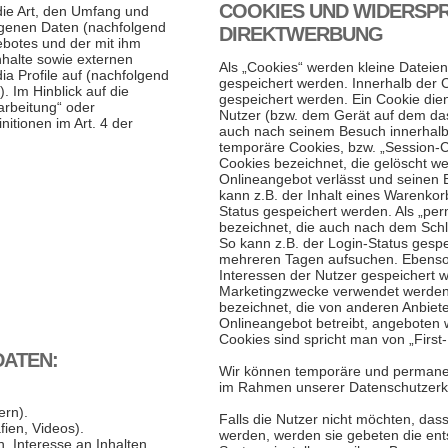
COOKIES UND WIDERSP
die Art, den Umfang und
genen Daten (nachfolgend
DIREKTWERBUNG
ebotes und der mit ihm
halte sowie externen
Als „Cookies“ werden kleine Dateien
ia Profile auf (nachfolgend
gespeichert werden. Innerhalb der 
 Im Hinblick auf die
gespeichert werden. Ein Cookie die
rarbeitung“ oder
Nutzer (bzw. dem Gerät auf dem das
nitionen im Art. 4 der
auch nach seinem Besuch innerhalb 
temporäre Cookies, bzw. „Session-C
Cookies bezeichnet, die gelöscht w
Onlineangebot verlässt und seinen 
kann z.B. der Inhalt eines Warenkor
Status gespeichert werden. Als „pe
bezeichnet, die auch nach dem Schl
So kann z.B. der Login-Status gesp
mehreren Tagen aufsuchen. Ebenso 
Interessen der Nutzer gespeichert 
Marketingzwecke verwendet werden.
bezeichnet, die von anderen Anbiete
Onlineangebot betreibt, angeboten 
Cookies sind spricht man von „First-
DATEN:
Wir können temporäre und permanen
im Rahmen unserer Datenschutzerkl
ern).
Falls die Nutzer nicht möchten, da
fien, Videos).
werden, werden sie gebeten die en
, Interesse an Inhalten,