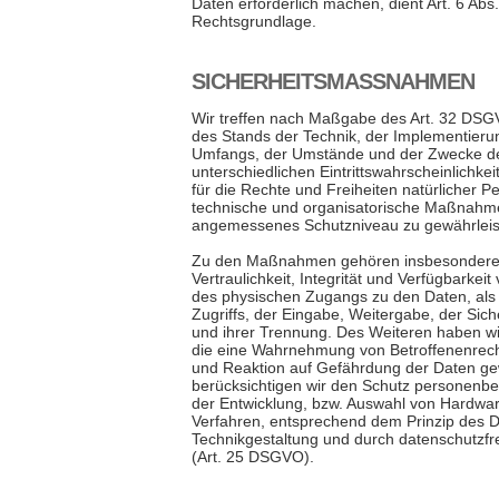
Daten erforderlich machen, dient Art. 6 Abs.
Rechtsgrundlage.
SICHERHEITSMASSNAHMEN
Wir treffen nach Maßgabe des Art. 32 DSG
des Stands der Technik, der Implementieru
Umfangs, der Umstände und der Zwecke de
unterschiedlichen Eintrittswahrscheinlichke
für die Rechte und Freiheiten natürlicher 
technische und organisatorische Maßnahm
angemessenes Schutzniveau zu gewährleis
Zu den Maßnahmen gehören insbesondere 
Vertraulichkeit, Integrität und Verfügbarkei
des physischen Zugangs zu den Daten, als 
Zugriffs, der Eingabe, Weitergabe, der Sic
und ihrer Trennung. Des Weiteren haben wir
die eine Wahrnehmung von Betroffenenrec
und Reaktion auf Gefährdung der Daten ge
berücksichtigen wir den Schutz personenbe
der Entwicklung, bzw. Auswahl von Hardwar
Verfahren, entsprechend dem Prinzip des 
Technikgestaltung und durch datenschutzfr
(Art. 25 DSGVO).