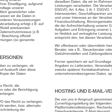
dieselben Daten, die wir im Rahmen
Ihrer Einwilligung, aufgrund
Leistungen verarbeiten. Die Verarbeit
undlage unserer
DSGVO, Art. 6 Abs. 1 lit. f. DSGVO.
tlich gesetzlicher oder
Interessenten, Geschäftspartner un
lassen wir die Daten in
und unser Interesse an der Verarbeit
esonderen Voraussetzungen
Finanzbuchhaltung, Büroorganisatio
Verarbeitung erfolgt z.B. auf
die der Aufrechterhaltung unserer 
fiziell anerkannten
Aufgaben und Erbringung unserer L
Datenschutzniveaus (z.B.
im Hinblick auf vertragliche Leistu
 Beachtung offiziell
entspricht den, bei diesen Verarbei
ichtungen (so genannte
Wir offenbaren oder übermitteln hie
Berater, wie z.B., Steuerberater ode
Gebührenstellen und Zahlungsdienst
PERSONEN
Ferner speichern wir auf Grundlage 
über zu verlangen, ob
Angaben zu Lieferanten, Veranstalt
uf Auskunft über diese
zwecks späterer Kontaktaufnahme. 
 Kopie der Daten
unternehmensbezogenen Daten, spei
s Recht, die
en oder die Berichtigung
HOSTING UND E-MAIL-V
verlangen.
Die von uns in Anspruch genommene
O das Recht zu verlangen,
Zurverfügungstellung der folgenden 
ht werden, bzw. alternativ
Plattformdienstleistungen, Rechenka
nschränkung der
Datenbankdienste, E-Mail-Versand, 