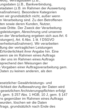
deos), Vertragsdaten (z.B.,
lungsdaten (z.B., Bankverbindung,
Metadaten (z.B. im Rahmen der Auswertung
gmaßnahmen). Besondere Kategorien
n wir grundsätzlich nicht, außer wenn
en Verarbeitung sind. Zu den Betroffenen
ten sowie deren Kunden, Nutzer,
owie Dritte. Der Zweck der Verarbeitung
ragsleistungen, Abrechnung und unserem
n der Verarbeitung ergeben sich aus Art. 6
stungen), Art. 6 Abs. 1 lit. f DSGVO
icherheitsmaßnahmen). Wir verarbeiten
lung der vertraglichen Leistungen
Erforderlichkeit ihrer Angabe hin. Eine
, wenn sie im Rahmen eines Auftrags
ng der uns im Rahmen eines Auftrags
ntsprechend den Weisungen der
n Vorgaben einer Auftragsverarbeitung gem.
Daten zu keinen anderen, als den
gesetzlicher Gewährleistungs- und
erlichkeit der Aufbewahrung der Daten wird
r gesetzlichen Archivierungspflichten erfolgt
J, gem. § 257 Abs. 1 HGB, 10 J, gem. § 147
 uns gegenüber im Rahmen eines Auftrags
 wurden, löschen wir die Daten
trags, grundsätzlich nach Ende des