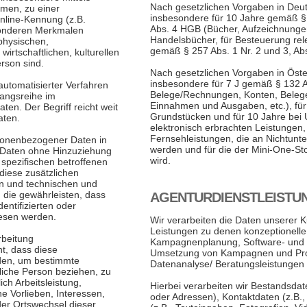
Nach gesetzlichen Vorgaben in Deut
men, zu einer
insbesondere für 10 Jahre gemäß §§
nline-Kennung (z.B.
Abs. 4 HGB (Bücher, Aufzeichnunge
sonderen Merkmalen
Handelsbücher, für Besteuerung rele
 physischen,
gemäß § 257 Abs. 1 Nr. 2 und 3, Ab
irtschaftlichen, kulturellen
erson sind.
Nach gesetzlichen Vorgaben in Öste
insbesondere für 7 J gemäß § 132 
 automatisierter Verfahren
Belege/Rechnungen, Konten, Belege,
gangsreihe im
Einnahmen und Ausgaben, etc.), f
. Der Begriff reicht weit
Grundstücken und für 10 Jahre be
aten.
elektronisch erbrachten Leistungen
Fernsehleistungen, die an Nichtunt
sonenbezogener Daten in
werden und für die der Mini-One-
 Daten ohne Hinzuziehung
wird.
 spezifischen betroffenen
diese zusätzlichen
n und technischen und
die gewährleisten, dass
AGENTURDIENSTLEISTU
entifizierten oder
iesen werden.
Wir verarbeiten die Daten unserer 
Leistungen zu denen konzeptionelle
rbeitung
Kampagnenplanung, Software- und D
t, dass diese
Umsetzung von Kampagnen und Proz
en, um bestimmte
Datenanalyse/ Beratungsleistungen
rliche Person beziehen, zu
ch Arbeitsleistung,
Hierbei verarbeiten wir Bestandsd
he Vorlieben, Interessen,
oder Adressen), Kontaktdaten (z.B.,
oder Ortswechsel dieser