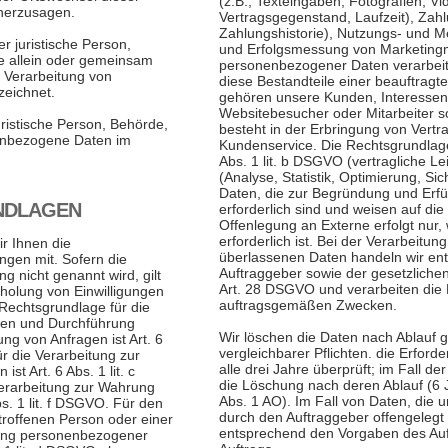
(z.B., Texteingaben, Fotografien, Vi
rherzusagen.
Vertragsgegenstand, Laufzeit), Zah
Zahlungshistorie), Nutzungs- und 
er juristische Person,
und Erfolgsmessung von Marketin
ie allein oder gemeinsam
personenbezogener Daten verarbeite
r Verarbeitung von
diese Bestandteile einer beauftragt
eichnet.
gehören unsere Kunden, Interessen
Websitebesucher oder Mitarbeiter s
uristische Person, Behörde,
besteht in der Erbringung von Vert
nenbezogene Daten im
Kundenservice. Die Rechtsgrundlage
Abs. 1 lit. b DSGVO (vertragliche Lei
(Analyse, Statistik, Optimierung, S
Daten, die zur Begründung und Erfül
DLAGEN
erforderlich sind und weisen auf die 
Offenlegung an Externe erfolgt nur
erforderlich ist. Bei der Verarbeitu
r Ihnen die
überlassenen Daten handeln wir e
gen mit. Sofern die
Auftraggeber sowie der gesetzliche
g nicht genannt wird, gilt
Art. 28 DSGVO und verarbeiten die 
holung von Einwilligungen
auftragsgemäßen Zwecken.
e Rechtsgrundlage für die
ngen und Durchführung
Wir löschen die Daten nach Ablauf 
g von Anfragen ist Art. 6
vergleichbarer Pflichten. die Erford
r die Verarbeitung zur
alle drei Jahre überprüft; im Fall de
st Art. 6 Abs. 1 lit. c
die Löschung nach deren Ablauf (6 
erarbeitung zur Wahrung
Abs. 1 AO). Im Fall von Daten, die
bs. 1 lit. f DSGVO. Für den
durch den Auftraggeber offengelegt
troffenen Person oder einer
entsprechend den Vorgaben des Auf
tung personenbezogener