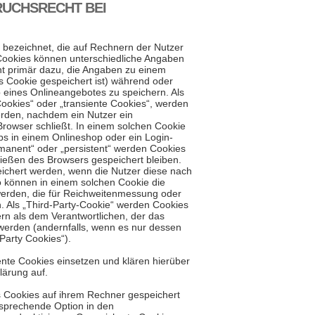
RUCHSRECHT BEI
 bezeichnet, die auf Rechnern der Nutzer
Cookies können unterschiedliche Angaben
nt primär dazu, die Angaben zu einem
 Cookie gespeichert ist) während oder
eines Onlineangebotes zu speichern. Als
ookies“ oder „transiente Cookies“, werden
erden, nachdem ein Nutzer ein
Browser schließt. In einem solchen Cookie
bs in einem Onlineshop oder ein Login-
rmanent“ oder „persistent“ werden Cookies
ießen des Browsers gespeichert bleiben.
eichert werden, wenn die Nutzer diese nach
können in einem solchen Cookie die
werden, die für Reichweitenmessung oder
 Als „Third-Party-Cookie“ werden Cookies
rn als dem Verantwortlichen, der das
werden (andernfalls, wenn es nur dessen
Party Cookies“).
te Cookies einsetzen und klären hierüber
ärung auf.
ss Cookies auf ihrem Rechner gespeichert
tsprechende Option in den