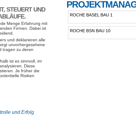
PROJEKTMANA
, STEUERT UND
ROCHE BASEL BAU 1
ABLÄUFE.
jede Menge Erfahrung mit
renden Firmen. Dabei ist
ROCHE BSN BAU 10
eidend.
ers und deklarieren alle
 birgt unvorhergesehene
nd tragen zu deren
alb ist es sinnvoll, im
 analysieren. Diese
tieren. Je früher die
potentielle Risiken
rolle und Erfolg