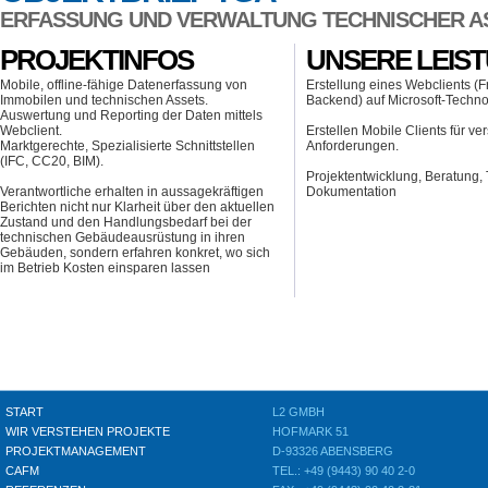
ERFASSUNG UND VERWALTUNG TECHNISCHER AS
PROJEKTINFOS
UNSERE LEIS
Mobile, offline-fähige Datenerfassung von
Erstellung eines Webclients (F
Immobilen und technischen Assets.
Backend) auf Microsoft-Techno
Auswertung und Reporting der Daten mittels
Webclient.
Erstellen Mobile Clients für v
Marktgerechte, Spezialisierte Schnittstellen
Anforderungen.
(IFC, CC20, BIM).
Projektentwicklung, Beratung, 
Verantwortliche erhalten in aussagekräftigen
Dokumentation
Berichten nicht nur Klarheit über den aktuellen
Zustand und den Handlungsbedarf bei der
technischen Gebäudeausrüstung in ihren
Gebäuden, sondern erfahren konkret, wo sich
im Betrieb Kosten einsparen lassen
START
L2 GMBH
WIR VERSTEHEN PROJEKTE
HOFMARK 51
PROJEKTMANAGEMENT
D-93326 ABENSBERG
CAFM
TEL.: +49 (9443) 90 40 2-0